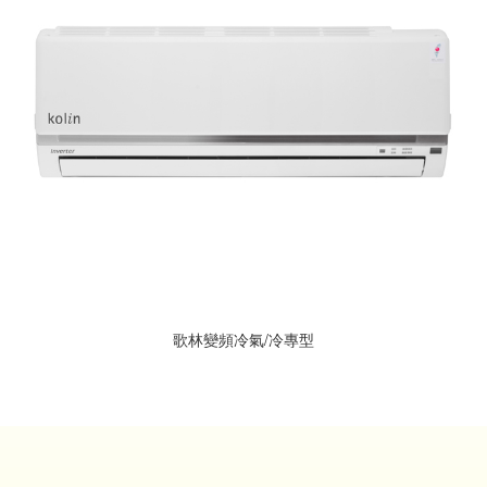
歌林變頻冷氣/冷專型