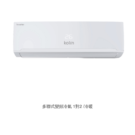
多聯式變頻冷氣 1對2 /冷暖