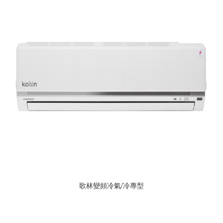
歌林變頻冷氣/冷專型