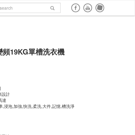
面購買
網路商店購買
說明書下載
回到頂端
頻19KG單槽洗衣機
機
降設計
馬達
準,浸泡,加強,快洗,柔洗,大件,記憶,槽洗淨