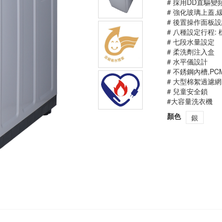
# 採用DD直驅變
# 強化玻璃上蓋,
# 後置操作面板設
# 八種設定行程: 
# 七段水量設定
# 柔洗劑注入盒
# 水平儀設計
# 不銹鋼內槽,P
# 大型棉絮過濾網
# 兒童安全鎖
#大容量洗衣機
顏色
銀