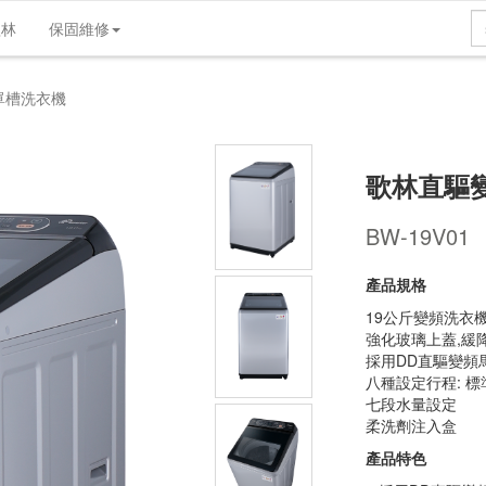
歌林
保固維修
產品介紹
產品規格
維修支援
實體店
單槽洗衣機
歌林直驅變
BW-19V01
產品規格
19公斤變頻洗衣
強化玻璃上蓋,緩
採用DD直驅變頻
八種設定行程: 標
七段水量設定
柔洗劑注入盒
產品特色