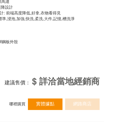
頻馬達
緩降設計
計: 前端高度降低,好拿,衣物看得見
標準,浸泡,加強,快洗,柔洗,大件,記憶,槽洗淨
CM鋼板外殼
$ 詳洽當地經銷商
建議售價：
實體據點
網路商店
哪裡購買