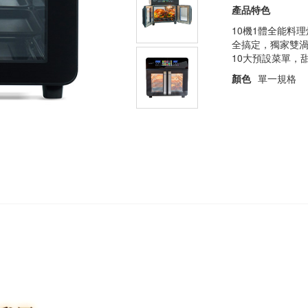
產品特色
10機1體全能料
全搞定，獨家雙渦輪
10大預設菜單，
顏色
單一規格