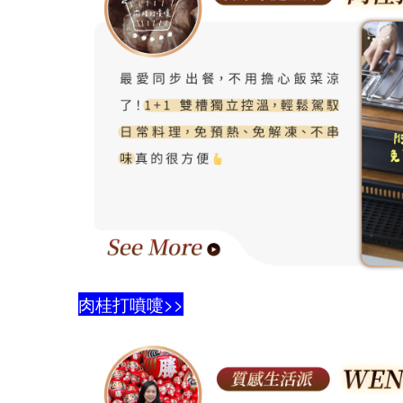
肉桂打噴嚏>>