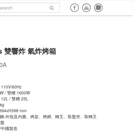
面購買
網路商店購買
說明書下載
回到頂端
lus 雙響炸 氣炸烤箱
0A
10V/60Hz
 / 雙槽 1600W
L / 雙槽 25L
kg
94xH398 mm
鋼-外殼及內膽、烤架、烤網、轉叉、取盤夾、取轉叉
烤盤
/中國製造