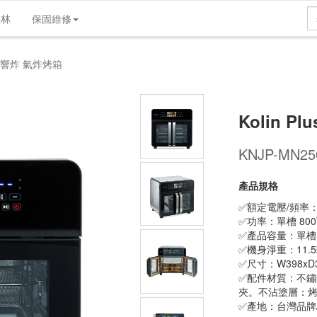
歌林
保固維修
產品介紹
產品規格
維修支援
實體店
s 雙響炸 氣炸烤箱
Kolin P
KNJP-MN25
產品規格
✅額定電壓/頻率：1
✅功率：單槽 800W
✅產品容量：單槽 12
✅機身淨重：11.5
✅尺寸：W398xD3
✅配件材質：不鏽
夾。不沾塗層：
✅產地：台灣品牌