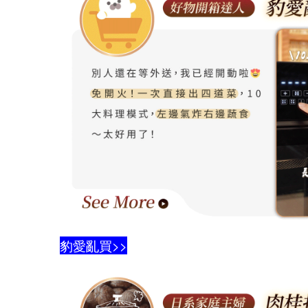
豹愛亂買>>