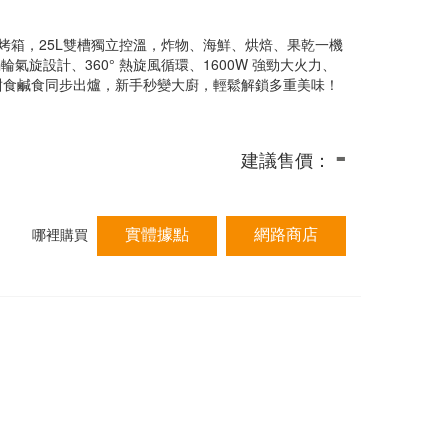
理烤箱，25L雙槽獨立控溫，炸物、海鮮、烘焙、果乾一機
氣旋設計、360° 熱旋風循環、1600W 強勁大火力、
甜食鹹食同步出爐，新手秒變大廚，輕鬆解鎖多重美味！
-
建議售價：
實體據點
網路商店
哪裡購買