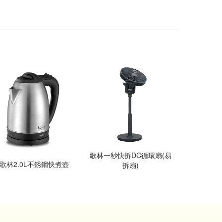
歌林一秒快拆DC循環扇(易
歌林2.0L不銹鋼快煮壺
拆扇)