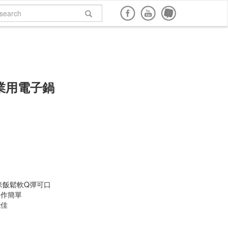
面購買
網路商店購買
說明書下載
回到頂端
業用電子鍋
米飯鬆軟Q彈可口
操作簡單
能佳