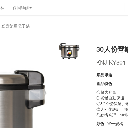
歌林
保固維修
產品介紹
產品規格
維修支援
實體店
0人份營業用電子鍋
30人份營
KNJ-KY301
產品規格
產品特色
◎超大容量
◎煮飯自動保溫
◎3D立體保溫、
◎人性化設計、
◎結構合理、性
顏色
單一規格