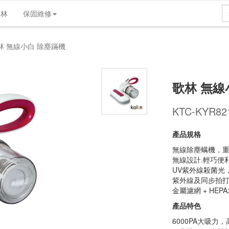
歌林
保固維修
產品介紹
產品規格
維修支援
實體店
林 無線小白 除塵蹣機
歌林 無線
KTC-KYR82
產品規格
無線除塵螨機，重
無線設計.輕巧便
UV紫外線殺菌光
紫外線及同步拍
金屬濾網 + HE
產品特色
6000PA大吸力