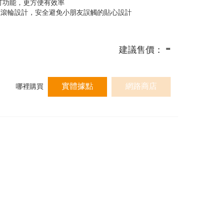
拍打功能，更方便有效率
應滾輪設計，安全避免小朋友誤觸的貼心設計
-
建議售價：
實體據點
網路商店
哪裡購買