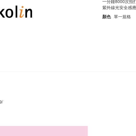
一分鐘8000次
紫外線光安全感
顏色
單一規格
9/