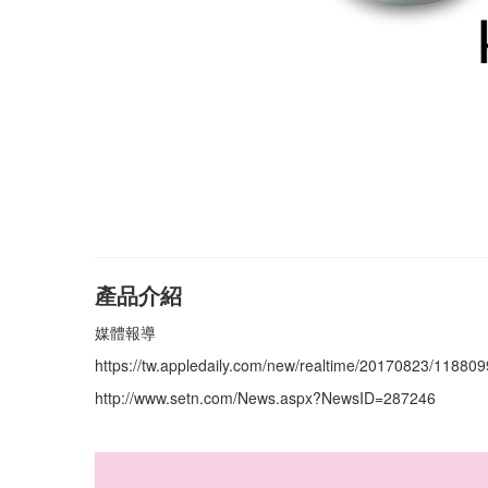
產品介紹
媒體報導
https://tw.appledaily.com/new/realtime/20170823/118809
http://www.setn.com/News.aspx?NewsID=287246