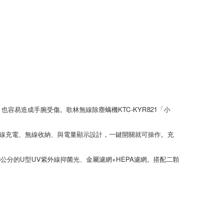
容易造成手腕受傷。歌林無線除塵螨機KTC-KYR821「小
用無線充電、無線收納、與電量顯示設計，一鍵開關就可操作。充
3公分的U型UV紫外線抑菌光、金屬濾網+HEPA濾網。搭配二顆