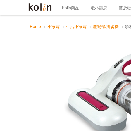
歌林 無線小白 除塵蹣機
Kolin商品
歌林訊息
關於
Home
小家電
生活小家電
塵蟎機/掛燙機
歌