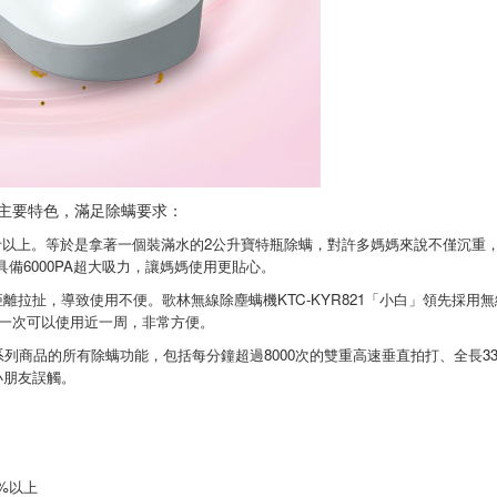
主要特色，滿足除螨要求：
斤以上。等於是拿著一個裝滿水的2公升寶特瓶除螨，對許多媽媽來說不僅沉重，也
具備6000PA超大吸力，讓媽媽使用更貼心。
離拉扯，導致使用不便。歌林無線除塵螨機KTC-KYR821「小白」領先採
電一次可以使用近一周，非常方便。
林系列商品的所有除螨功能，包括每分鐘超過8000次的雙重高速垂直拍打、全長3
小朋友誤觸。
%以上