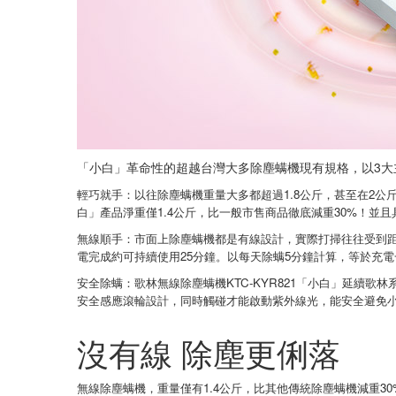
「小白」革命性的超越台灣大多除塵螨機現有規格，以3大
輕巧就手：以往除塵螨機重量大多都超過1.8公斤，甚至在2公
白」產品淨重僅1.4公斤，比一般市售商品徹底減重30%！並且
無線順手：市面上除塵螨機都是有線設計，實際打掃往往受到距
電完成約可持續使用25分鐘。以每天除螨5分鐘計算，等於充
安全除螨：歌林無線除塵螨機KTC-KYR821「小白」延續歌
安全感應滾輪設計，同時觸碰才能啟動紫外線光，能安全避免
沒有線 除塵更俐落
無線除塵螨機，重量僅有1.4公斤，比其他傳統除塵螨機減重30