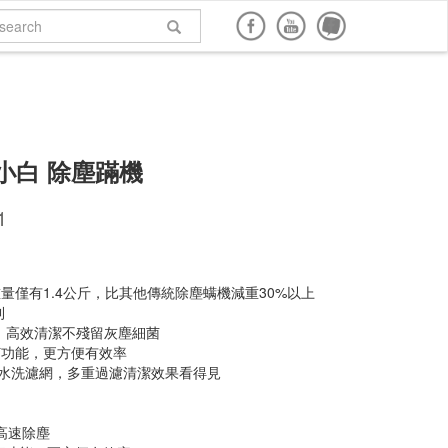
面購買
網路商店購買
說明書下載
回到頂端
小白 除塵蹣機
1
量僅有1.4公斤，比其他傳統除塵螨機減重30%以上
利
，高效清潔不殘留灰塵細菌
打功能，更方便有效率
PA水洗濾網，多重過濾清潔效果看得見
，高速除塵