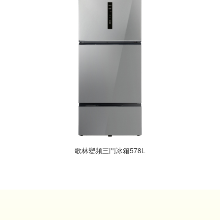
歌林變頻三門冰箱578L