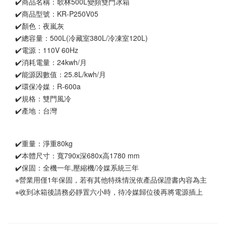
✔️商品名稱：歌林500L變頻雙門冰箱
✔️商品型號：KR-P250V05
✔️顏色：夜嵐灰
✔️總容量：500L(冷藏室380L/冷凍室120L)
✔️電源：110V 60Hz
✔️消耗電量：24kwh/月
✔️能源因數值：25.8L/kwh/月
✔️環保冷媒：R-600a
✔️規格：雙門風冷
✔️產地：台灣
✔️重量：淨重80kg
✔️本體尺寸：寬790x深680x高1780 mm
✔️保固：全機一年,壓縮機/冷媒系統三年
※營業用僅1年保固，若有其他特殊情況依產品保證書內容為主
※收到冰箱後請務必靜置六小時，待冷媒歸位後再將電源插上