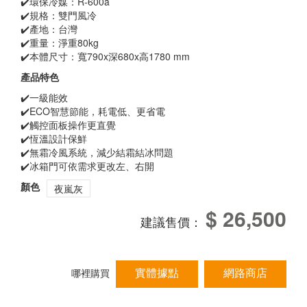
✔️環保冷媒：R-600a
✔️規格：雙門風冷
✔️產地：台灣
✔️重量：淨重80kg
✔️本體尺寸：寬790x深680x高1780 mm
產品特色
✔️一級能效
✔️ECO智慧節能，耗電低、更省電
✔️觸控面板操作更直覺
✔️恆溫設計保鮮
✔️無霜冷風系統，減少結霜結冰問題
✔️冰箱門可依需求更改左、右開
顏色
夜嵐灰
$ 26,500
建議售價：
實體據點
網路商店
哪裡購買