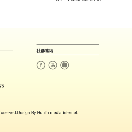
社群連結
75
s reserved.Design By Honlin media-internet.