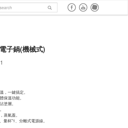
面購買
網路商店購買
說明書下載
回到頂端
電子鍋(機械式)
1
保溫，一鍵搞定。
立體保溫功能。
不沾塗層。
間。
盒，蒸氣蓋。
1、量杯*1、分離式電源線。