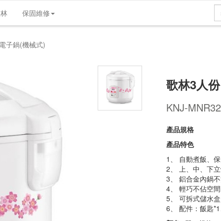
歌林
保固維修
產品介紹
產品規格
維修支援
實體店
電子鍋(機械式)
歌林3人份
KNJ-MNR32
產品規格
產品特色
1、 自動煮飯、
2、 上、中、下
3、 鋁合金內鍋
4、 輕巧不佔空
5、 可拆式儲水
6、 配件：飯匙*