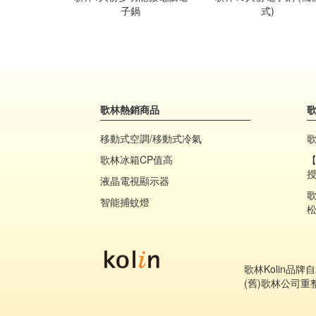
子鍋
式)
歌林熱銷商品
移動式空調/移動式冷氣
歌林冰箱CP值高
【
授
液晶電視顯示器
歌
智能捕蚊燈
松
歌林Kolin品牌
(舊)歌林公司