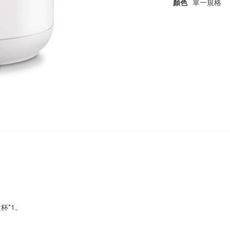
顏色
單一規格
杯*1。