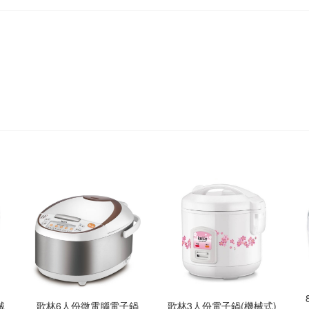
械
歌林6人份微電腦電子鍋
歌林3人份電子鍋(機械式)