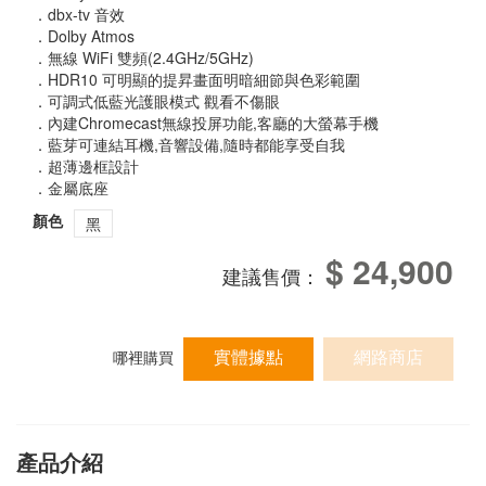
．dbx-tv 音效
．Dolby Atmos
．無線 WiFi 雙頻(2.4GHz/5GHz)
．HDR10 可明顯的提昇畫面明暗細節與色彩範圍
．可調式低藍光護眼模式 觀看不傷眼
．內建Chromecast無線投屏功能,客廳的大螢幕手機
．藍芽可連結耳機,音響設備,隨時都能享受自我
．超薄邊框設計
．金屬底座
顏色
黑
$ 24,900
建議售價：
實體據點
網路商店
哪裡購買
產品介紹