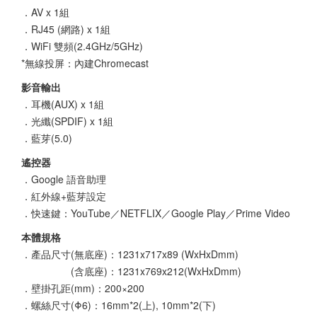
．AV x 1組
．RJ45 (網路) x 1組
．WiFi 雙頻(2.4GHz/5GHz)
*無線投屏：內建Chromecast
影音輸出
．耳機(AUX) x 1組
．光纖(SPDIF) x 1組
．藍芽(5.0)
遙控器
．Google 語音助理
．紅外線+藍芽設定
．快速鍵：YouTube／NETFLIX／Google Play／Prime Video
本體規格
．產品尺寸(無底座)：1231x717x89 (WxHxDmm)
(含底座)：1231x769x212(WxHxDmm)
．壁掛孔距(mm)：200×200
．螺絲尺寸(Φ6)：16mm*2(上), 10mm*2(下)