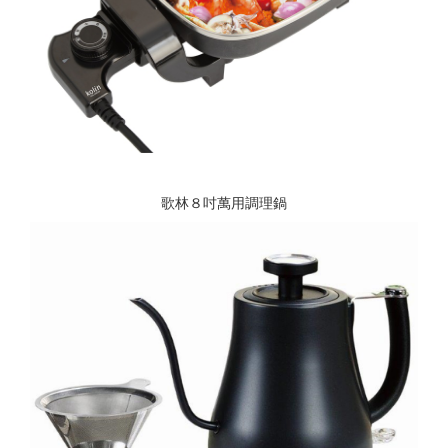
歌林８吋萬用調理鍋