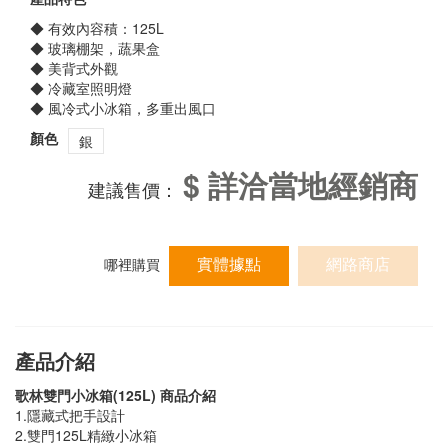
◆ 有效內容積：125L
◆ 玻璃棚架，蔬果盒
◆ 美背式外觀
◆ 冷藏室照明燈
◆ 風冷式小冰箱，多重出風口
顏色
銀
$ 詳洽當地經銷商
建議售價：
實體據點
網路商店
哪裡購買
產品介紹
歌林雙門小冰箱(125L) 商品介紹
1.隱藏式把手設計
2.雙門125L精緻小冰箱