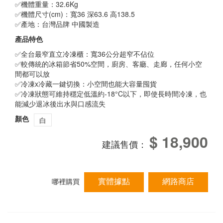
✅機體重量：32.6Kg
✅機體尺寸(cm)：寬36 深63.6 高138.5
✅產地：台灣品牌 中國製造
產品特色
✅全台最窄直立冷凍櫃：寬36公分超窄不佔位
✅較傳統的冰箱節省50%空間，廚房、客廳、走廊，任何小空
間都可以放
✅冷凍x冷藏一鍵切換：小空間也能大容量囤貨
✅冷凍狀態可維持穩定低溫約-18°C以下，即使長時間冷凍，也
能減少退冰後出水與口感流失
顏色
白
$ 18,900
建議售價：
實體據點
網路商店
哪裡購買