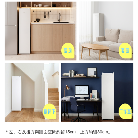
＊左、右及後方與牆面空間約留15cm，上方約留30cm。