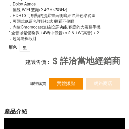
．Dolby Atmos
．無線 WiFi 雙頻(2.4GHz/5GHz)
．HDR10 可明顯的提昇畫面明暗細節與色彩範圍
．可調式低藍光護眼模式 觀看不傷眼
．內建Chromecast無線投屏功能,客廳的大螢幕手機
* 全音域箱體喇叭:14W(中低音) x 2 & 1W(高音) x 2
．超薄邊框設計
顏色
黑
$ 詳洽當地經銷商
建議售價：
實體據點
網路商店
哪裡購買
產品介紹