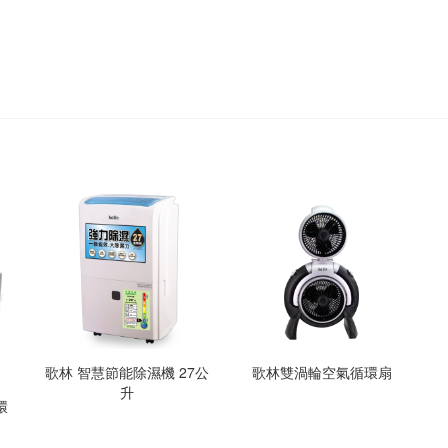
歌林 智慧節能除濕機 27公
歌林雙渦輪空氣循環扇
升
環