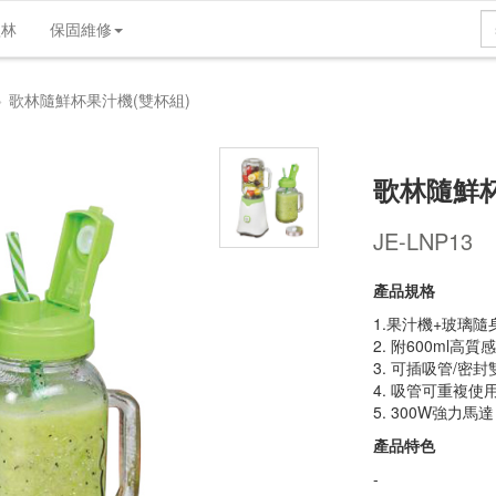
歌林
保固維修
產品介紹
產品規格
維修支援
實體店
歌林隨鮮杯果汁機(雙杯組)
歌林隨鮮杯
JE-LNP13
產品規格
1.果汁機+玻璃隨
2. 附600ml高
3. 可插吸管/密封
4. 吸管可重複使
5. 300W強力馬達
產品特色
-