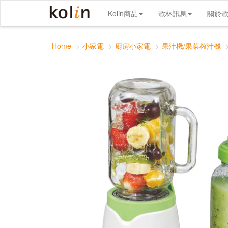
歌林隨鮮杯果汁機(雙杯組)
Kolin商品
歌林訊息
關於
Home
小家電
廚房小家電
果汁機/果菜榨汁機