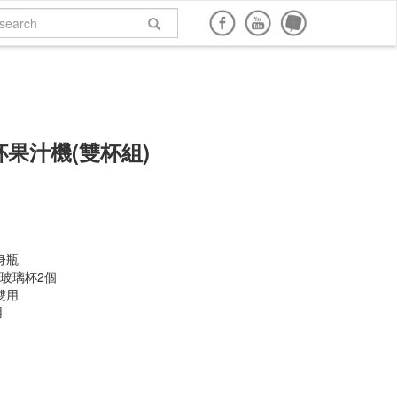
面購買
網路商店購買
說明書下載
回到頂端
果汁機(雙杯組)
身瓶
質感玻璃杯2個
雙用
用