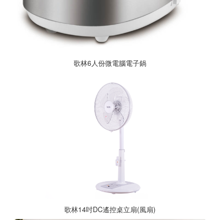
歌林6人份微電腦電子鍋
歌林14吋DC遙控桌立扇(風扇)