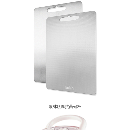
歌林鈦厚抗菌砧板