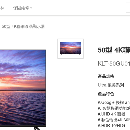
歌林
保固維修
產品介紹
產品規格
維修支援
實體店
50型 4K聯網液晶顯示器
50型 4
KLT-50GU0
產品規格
Ultra 絕美系列
產品特色
#.Google 授權 and
#. 智慧聯網功能:內建 Yo
#.UHD 4K 面板
#.數位輸出4K 6
#.HDR 10/HLG