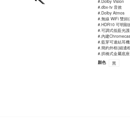
#.Dolby Vision
#.dbx-tv 音效
#.Dolby Atmos
#.無線 WiFi 雙頻(
#.HDR10 可
#.可調式低藍光
#.內建Chrome
#.藍芽可連結耳
#.簡約外框(細邊
#.拱橋式金屬底座
顏色
黑