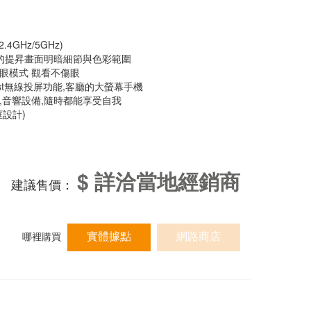
2.4GHz/5GHz)
明顯的提昇畫面明暗細節與色彩範圍
護眼模式 觀看不傷眼
cast無線投屏功能,客廳的大螢幕手機
機,音響設備,隨時都能享受自我
框設計)
$ 詳洽當地經銷商
建議售價：
實體據點
網路商店
哪裡購買