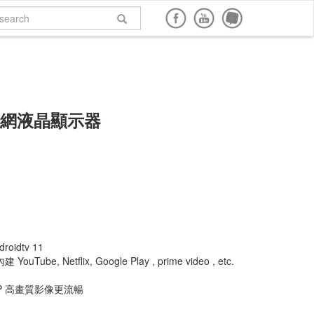
面購買
網路商店購買
說明書下載
回到頂端
K聯網液晶顯示器
1
roidtv 11
uTube, Netflix, Google Play , prime video , etc.
0P 高畫質影像更流暢