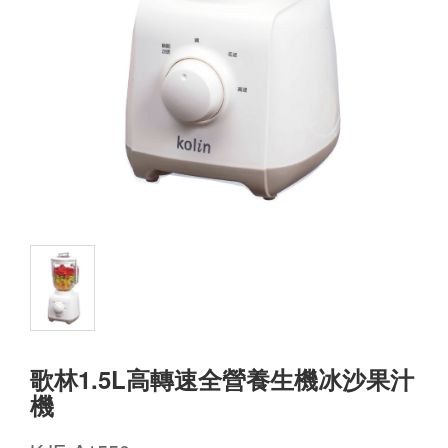
歌林1.5L高轉速全營養生機冰沙果汁
機