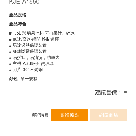
KJE-A1550
產品規格
產品特色
# 1.5L 玻璃果汁杯 可打果汁、碎冰
# 低速/高速/瞬間 控制選擇
# 馬達過熱保護裝置
# 杯離斷電保護裝置
# 易拆卸，易清洗，功率大
# 主機-ABS杯子-鈉玻璃
# 刀片-301不銹鋼
顏色
單一規格
-
建議售價：
實體據點
網路商店
哪裡購買