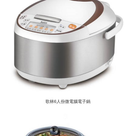
歌林6人份微電腦電子鍋