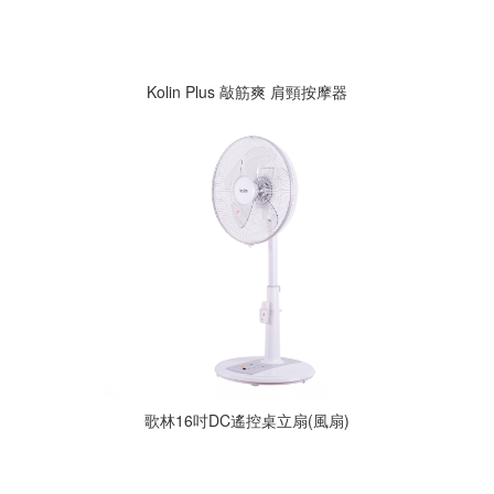
Kolin Plus 敲筋爽 肩頸按摩器
歌林16吋DC遙控桌立扇(風扇)