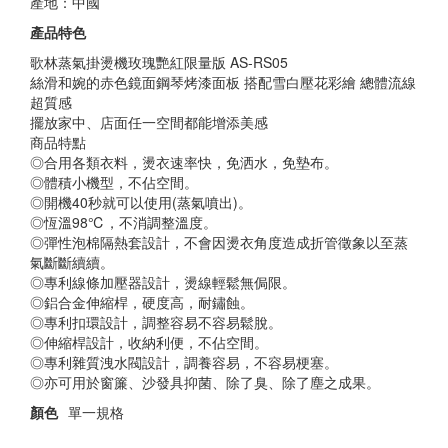
產地：中國
產品特色
歌林蒸氣掛燙機玫瑰艷紅限量版 AS-RS05
絲滑和婉的赤色鏡面鋼琴烤漆面板 搭配雪白壓花彩繪 總體流線
超質感
擺放家中、店面任一空間都能增添美感
商品特點
◎合用各類衣料，燙衣速率快，免洒水，免墊布。
◎體積小機型，不佔空間。
◎開機40秒就可以使用(蒸氣噴出)。
◎恆溫98℃，不消調整溫度。
◎彈性泡棉隔熱套設計，不會因燙衣角度造成折管徵象以至蒸
氣斷斷續續。
◎專利線條加壓器設計，燙線輕鬆無侷限。
◎鋁合金伸縮桿，硬度高，耐鏽蝕。
◎專利扣環設計，調整容易不容易鬆脫。
◎伸縮桿設計，收納利便，不佔空間。
◎專利雜質洩水閥設計，調養容易，不容易梗塞。
◎亦可用於窗簾、沙發具抑菌、除了臭、除了塵之成果。
顏色
單一規格