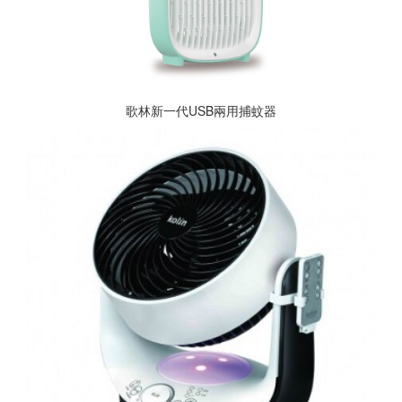
歌林新一代USB兩用捕蚊器