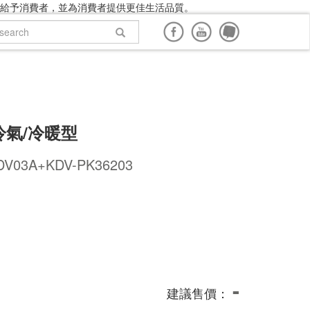
給予消費者，並為消費者提供更佳生活品質。
面購買
網路商店購買
說明書下載
回到頂端
氣/冷暖型
DV03A+KDV-PK36203
-
建議售價：