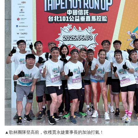
▲歌林團隊登高前，收穫賈永婕董事長的加油打氣！