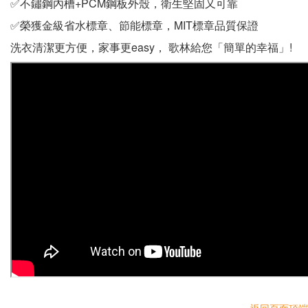
✅不鏽鋼內槽+PCM鋼板外殼，衛生堅固又可靠
✅榮獲金級省水標章、節能標章，MIT標章品質保證
洗衣清潔更方便，家事更easy， 歌林給您「簡單的幸福」!