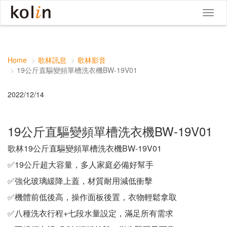
Toggle
navigat
Home
歌林訊息
歌林影音
19公斤直驅變頻單槽洗衣機BW-19V01
2022/12/14
19公斤直驅變頻單槽洗衣機BW-19V01
歌林19公斤直驅變頻單槽洗衣機BW-19V01
✅19公斤超大容量，多人家庭必備好幫手
✅強化玻璃緩降上蓋，材質耐用減低衝擊
✅機體前低後高，操作面板後置，衣物輕鬆拿取
✅八種洗衣行程+七段水量設定，滿足所有需求