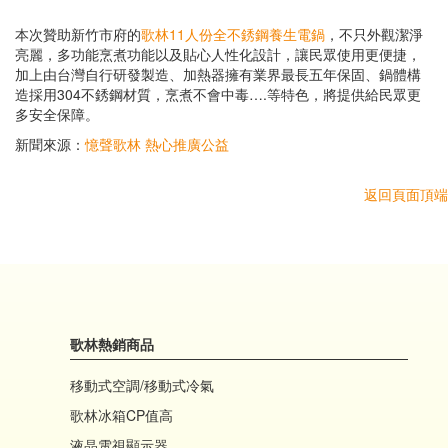
本次贊助新竹市府的
歌林11人份全不銹鋼養生電鍋
，不只外觀潔淨
亮麗，多功能烹煮功能以及貼心人性化設計，讓民眾使用更便捷，
加上由台灣自行研發製造、加熱器擁有業界最長五年保固、鍋體構
造採用304不銹鋼材質，烹煮不會中毒….等特色，將提供給民眾更
多安全保障。
新聞來源：
憶聲歌林 熱心推廣公益
返回頁面頂端
歌林熱銷商品
移動式空調/移動式冷氣
歌林冰箱CP值高
液晶電視顯示器