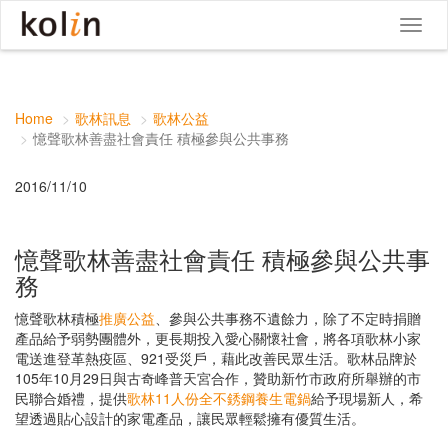
Toggle
navigat
Home
歌林訊息
歌林公益
憶聲歌林善盡社會責任 積極參與公共事務
2016/11/10
憶聲歌林善盡社會責任 積極參與公共事
務
憶聲歌林積極
推廣公益
、參與公共事務不遺餘力，除了不定時捐贈
產品給予弱勢團體外，更長期投入愛心關懷社會，將各項歌林小家
電送進登革熱疫區、921受災戶，藉此改善民眾生活。歌林品牌於
105年10月29日與古奇峰普天宮合作，贊助新竹市政府所舉辦的市
民聯合婚禮，提供
歌林11人份全不銹鋼養生電鍋
給予現場新人，希
望透過貼心設計的家電產品，讓民眾輕鬆擁有優質生活。