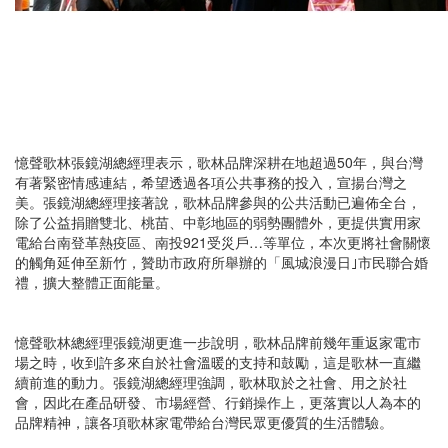
憶聲歌林張鏡湖總經理表示，歌林品牌深耕在地超過50年，與台灣
有著緊密情感連結，希望透過各項公共事務的投入，宣揚台灣之
美。張鏡湖總經理接著說，歌林品牌參與的公共活動已遍佈全台，
除了公益捐贈雙北、桃苗、中彰地區的弱勢團體外，更提供實用家
電給台南登革熱疫區、南投921受災戶…等單位，本次更將社會關懷
的觸角延伸至新竹，贊助市政府所舉辦的「風城浪漫日｣市民聯合婚
禮，擴大整體正面能量。
憶聲歌林總經理張鏡湖更進一步說明，歌林品牌前幾年重返家電市
場之時，收到許多來自於社會溫暖的支持和鼓勵，這是歌林一直繼
續前進的動力。張鏡湖總經理強調，歌林取於之社會、用之於社
會，因此在產品研發、市場經營、行銷操作上，更落實以人為本的
品牌精神，讓各項歌林家電帶給台灣民眾更優質的生活體驗。